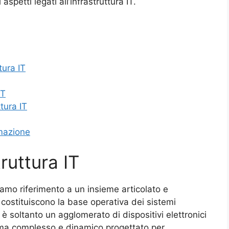
spetti legati all’infrastruttura IT.
tura IT
IT
tura IT
rmazione
truttura IT
iamo riferimento a un insieme articolato e
costituiscono la base operativa dei sistemi
è soltanto un agglomerato di dispositivi elettronici
ma complesso e dinamico progettato per